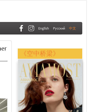
English
Русский
中文
ner
《空中桥梁》