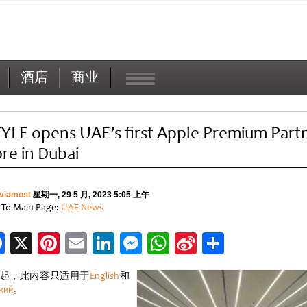
酒店
商业
TYLE opens UAE’s first Apple Premium Part
ore in Dubai
viamost
星期一, 29 5 月, 2023 5:05 上午
 To Main Page:
UAE News
Facebook
X
Pinterest
Email
LinkedIn
Messenger
WhatsApp
Sina
分
Weibo
享
起，此内容只适用于
English
和
кий
。