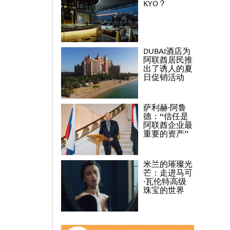
KYO？
DUBAI酒店为
阿联酋居民推
出了诱人的夏
日促销活动
萨利赫·阿鲁
德：“信任是
阿联酋企业最
重要的资产”
米兰的璀璨光
芒：走进马可
·瓦伦特高级
珠宝的世界