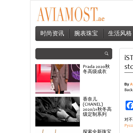
时尚资讯
腕表珠宝
生活风格
iS
st
Prada 2020秋
冬高级成衣
By
A
Back
香奈儿
(CHANEL)
2020/21秋冬高
级定制系列
对不
Русс
探索全新珠宝