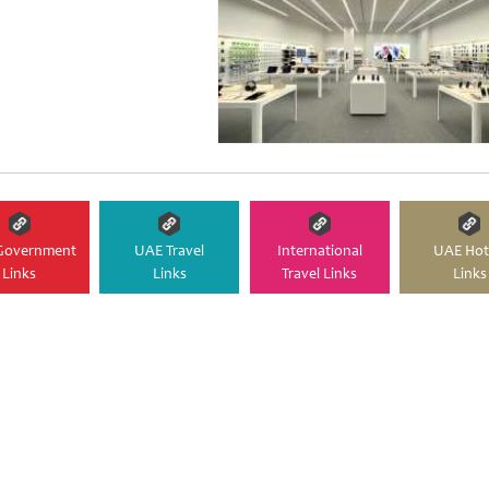
Government
UAE Travel
International
UAE Hot
Links
Links
Travel Links
Links