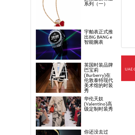
系列（一）
宇舶表正式推
出BIG BANG e
智能腕表
英国时装品牌
UAE 
巴宝莉
(Burberry)在
伦敦泰特现代
美术馆的时装
秀
华伦天奴
(Valentino)高
级定制时装秀
你还没去过