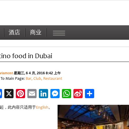
酒店
商业
tino food in Dubai
viamost
星期三, 6 4 月, 2016 8:42 上午
 To Main Page:
Bar, Club, Restaurant
Facebook
X
Pinterest
Email
LinkedIn
Messenger
WhatsApp
Sina
分
Weibo
享
起，此内容只适用于
English
。