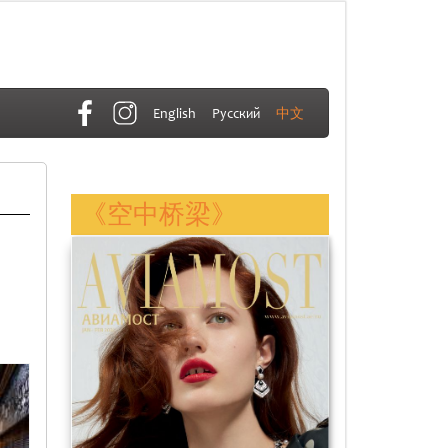
English
Русский
中文
《空中桥梁》