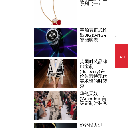
系列（一）
宇舶表正式推
出BIG BANG e
智能腕表
UAE 
英国时装品牌
巴宝莉
(Burberry)在
伦敦泰特现代
美术馆的时装
秀
华伦天奴
(Valentino)高
级定制时装秀
你还没去过