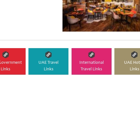
Government
UAE Travel
International
UAE Hot
Links
Links
Travel Links
Links