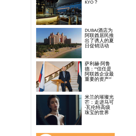
KYO？
DUBAI酒店为
阿联酋居民推
出了诱人的夏
日促销活动
萨利赫·阿鲁
德：“信任是
阿联酋企业最
重要的资产”
米兰的璀璨光
芒：走进马可
·瓦伦特高级
珠宝的世界