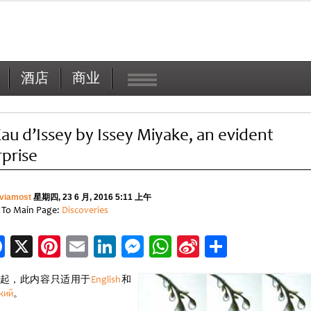
酒店
商业
Eau d’Issey by Issey Miyake, an evident
rprise
viamost
星期四, 23 6 月, 2016 5:11 上午
 To Main Page:
Discoveries
Facebook
X
Pinterest
Email
LinkedIn
Messenger
WhatsApp
Sina
分
Weibo
享
起，此内容只适用于
English
和
кий
。