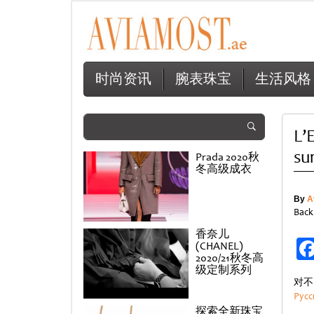
时尚资讯
腕表珠宝
生活风格
L’
su
Prada 2020秋
冬高级成衣
By
A
Back
香奈儿
(CHANEL)
2020/21秋冬高
级定制系列
对不
Русс
探索全新珠宝