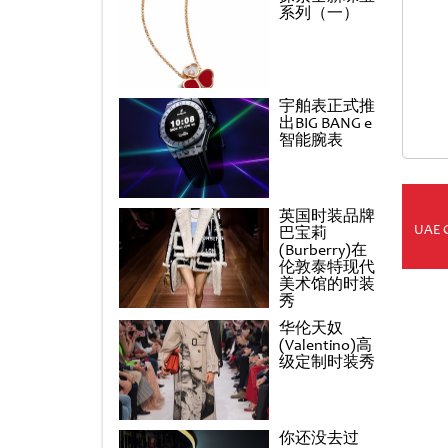
系列（一）
宇舶表正式推
出BIG BANG e
智能腕表
英国时装品牌
UAE 
巴宝莉
(Burberry)在
伦敦泰特现代
美术馆的时装
秀
华伦天奴
(Valentino)高
级定制时装秀
你还没去过