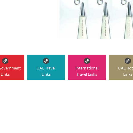
Government
UAE Travel
International
UAE Hot
Links
Links
Travel Links
Links