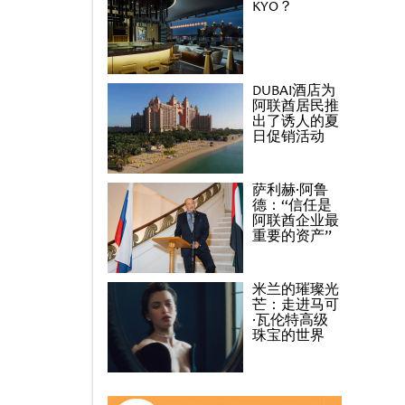
KYO？
DUBAI酒店为
阿联酋居民推
出了诱人的夏
日促销活动
萨利赫·阿鲁
德：“信任是
阿联酋企业最
重要的资产”
米兰的璀璨光
芒：走进马可
·瓦伦特高级
珠宝的世界