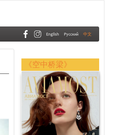
English
Русский
中文
《空中桥梁》