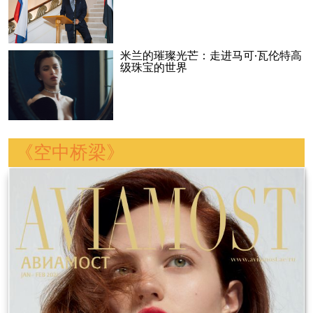
米兰的璀璨光芒：走进马可·瓦伦特高
级珠宝的世界
《空中桥梁》