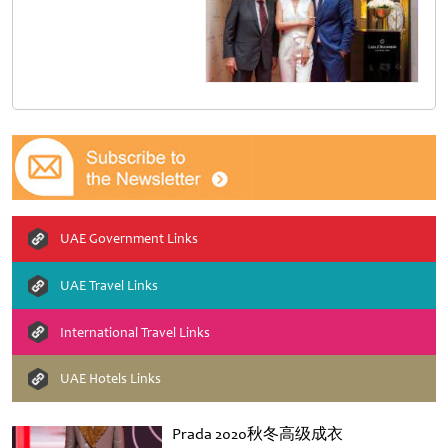
UAE Government Links
UAE Travel Links
International Travel Links
UAE Hotels Links
Prada 2020秋冬高级成衣