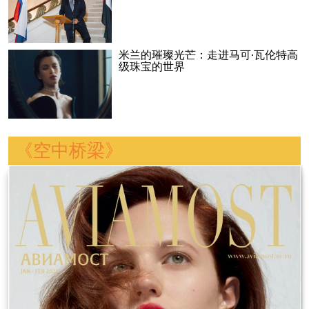
米兰的璀璨光芒：走进马可·瓦伦特高
级珠宝的世界
《空中桥梁》