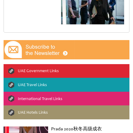
UAE Government Links
UAE Travel Links
International Travel Links
UAE Hotels Links
Prada 2020秋冬高级成衣