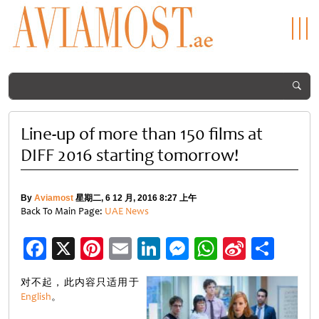
Line-up of more than 150 films at
DIFF 2016 starting tomorrow!
By
Aviamost
星期二, 6 12 月, 2016 8:27 上午
Back To Main Page:
UAE News
Facebook
X
Pinterest
Email
LinkedIn
Messenger
WhatsApp
Sina
分
Weibo
享
对不起，此内容只适用于
English
。