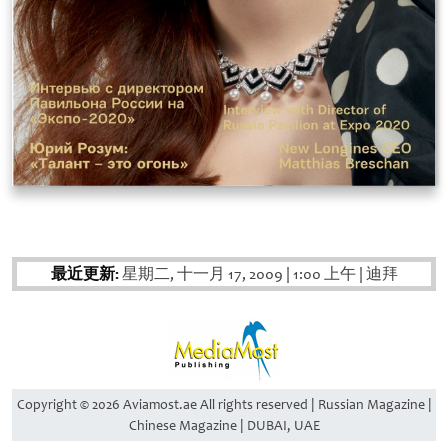
最近更新:
星期二, 十一月 17, 2009
|
1:00 上午
|
迪拜
Copyright © 2026 Aviamost.ae All rights reserved | Russian Magazine |
Chinese Magazine | DUBAI, UAE