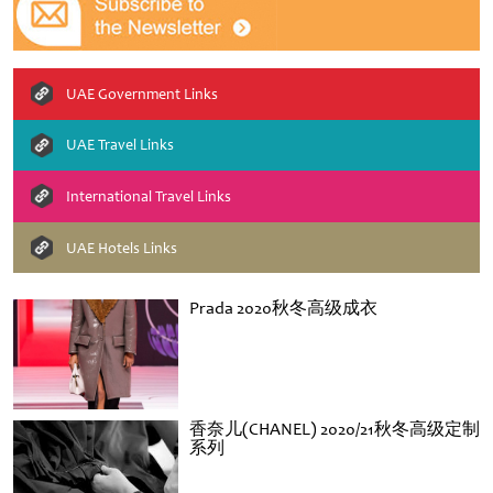
UAE Government Links
UAE Travel Links
International Travel Links
UAE Hotels Links
Prada 2020秋冬高级成衣
香奈儿(CHANEL) 2020/21秋冬高级定制
系列