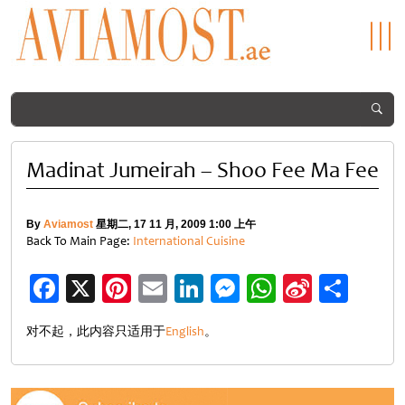
Madinat Jumeirah – Shoo Fee Ma Fee
By
Aviamost
星期二, 17 11 月, 2009 1:00 上午
Back To Main Page:
International Cuisine
Facebook
X
Pinterest
Email
LinkedIn
Messenger
WhatsApp
Sina
分
Weibo
享
对不起，此内容只适用于
English
。