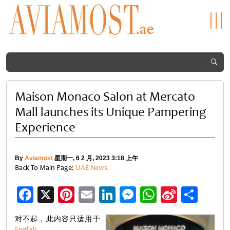
Maison Monaco Salon at Mercato
Mall launches its Unique Pampering
Experience
By
Aviamost
星期一, 6 2 月, 2023 3:18 上午
Back To Main Page:
UAE News
Facebook
X
Pinterest
Email
LinkedIn
Messenger
WhatsApp
Sina
分
Weibo
享
对不起，此内容只适用于
English
。