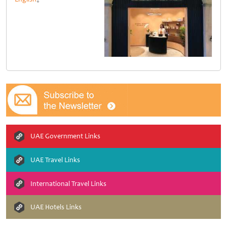
UAE Government Links
UAE Travel Links
International Travel Links
UAE Hotels Links