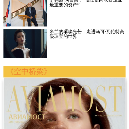
萨利赫·阿鲁德：“信任是阿联酋企业
最重要的资产”
米兰的璀璨光芒：走进马可·瓦伦特高
级珠宝的世界
《空中桥梁》