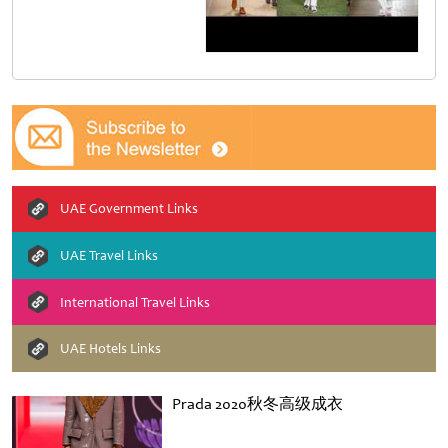
UAE Government Links
UAE Travel Links
International Travel Links
UAE Hotels Links
Prada 2020秋冬高级成衣