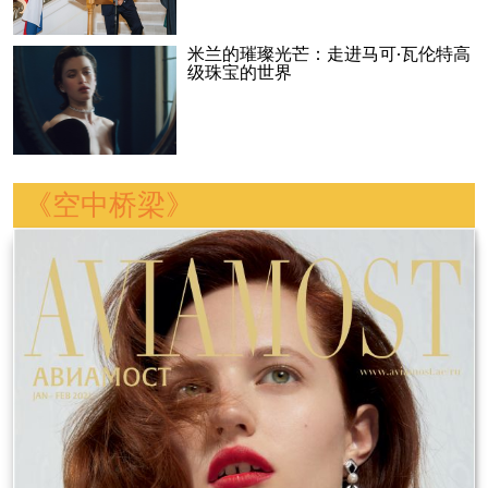
米兰的璀璨光芒：走进马可·瓦伦特高
级珠宝的世界
《空中桥梁》