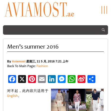
Men’s summer 2016
By
Aviamost
星期三, 11 5 月, 2016 7:21 上午
Back To Main Page:
Fashion
Facebook
X
Pinterest
Email
LinkedIn
Messenger
WhatsApp
Sina
分
Weibo
享
对不起，此内容只适用于
English
。