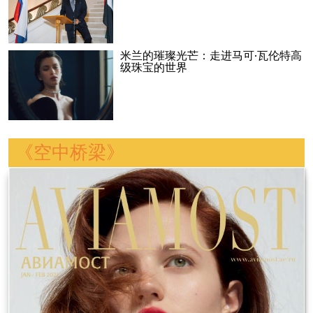
米兰的璀璨光芒：走进马可·瓦伦特高
级珠宝的世界
《空中桥梁》