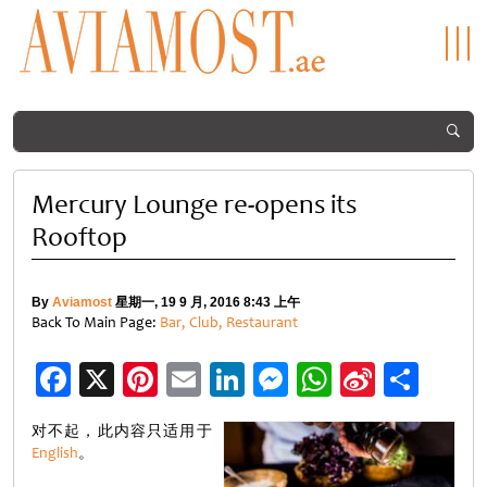
Mercury Lounge re-opens its
Rooftop
By
Aviamost
星期一, 19 9 月, 2016 8:43 上午
Back To Main Page:
Bar, Club, Restaurant
Facebook
X
Pinterest
Email
LinkedIn
Messenger
WhatsApp
Sina
分
Weibo
享
对不起，此内容只适用于
English
。