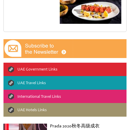
UAE Government Links
UAE Travel Links
International Travel Links
UAE Hotels Links
Prada 2020秋冬高级成衣