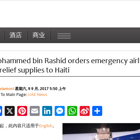
酒店
商业
hammed bin Rashid orders emergency airli
relief supplies to Haiti
viamost
星期六, 9 9 月, 2017 5:50 上午
 To Main Page:
UAE News
Facebook
X
Pinterest
Email
LinkedIn
Messenger
WhatsApp
Sina
分
Weibo
享
起，此内容只适用于
English
。