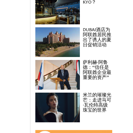
KYO？
DUBAI酒店为
阿联酋居民推
出了诱人的夏
日促销活动
萨利赫·阿鲁
德：“信任是
阿联酋企业最
重要的资产”
米兰的璀璨光
芒：走进马可
·瓦伦特高级
珠宝的世界