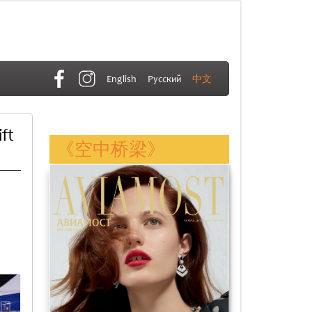
English
Русский
中文
ft
《空中桥梁》