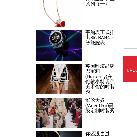
系列（一）
宇舶表正式推
出BIG BANG e
智能腕表
英国时装品牌
UAE 
巴宝莉
(Burberry)在
伦敦泰特现代
美术馆的时装
秀
华伦天奴
(Valentino)高
级定制时装秀
你还没去过