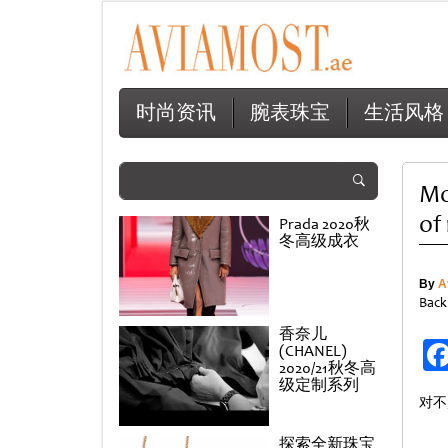
时尚资讯
腕表珠宝
生活风格
Mo
of 
Prada 2020秋
冬高级成衣
By
A
Back
香奈儿
(CHANEL)
2020/21秋冬高
级定制系列
对不
探索全新珠宝