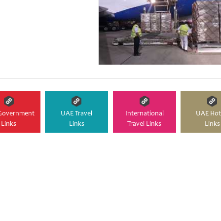
Government
UAE Travel
International
UAE Hot
Links
Links
Travel Links
Links