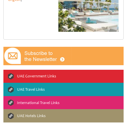
UAE Government Links
UAE Travel Links
International Travel Links
UAE Hotels Links