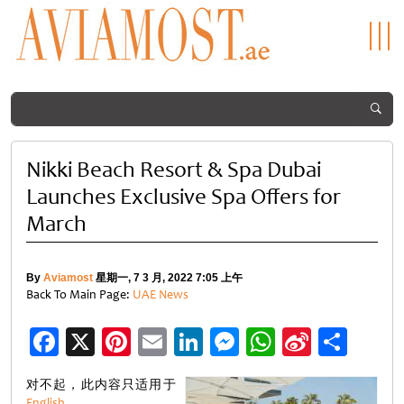
Nikki Beach Resort & Spa Dubai
Launches Exclusive Spa Offers for
March
By
Aviamost
星期一, 7 3 月, 2022 7:05 上午
Back To Main Page:
UAE News
Facebook
X
Pinterest
Email
LinkedIn
Messenger
WhatsApp
Sina
分
Weibo
享
对不起，此内容只适用于
English
。