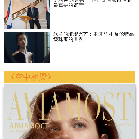
萨利赫·阿鲁德：“信任是阿联酋企业
最重要的资产”
米兰的璀璨光芒：走进马可·瓦伦特高
级珠宝的世界
《空中桥梁》