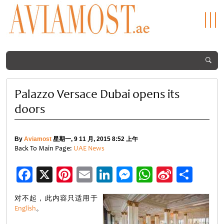
Palazzo Versace Dubai opens its
doors
By
Aviamost
星期一, 9 11 月, 2015 8:52 上午
Back To Main Page:
UAE News
Facebook
X
Pinterest
Email
LinkedIn
Messenger
WhatsApp
Sina
分
Weibo
享
对不起，此内容只适用于
English
。