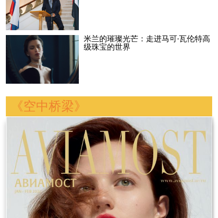
米兰的璀璨光芒：走进马可·瓦伦特高
级珠宝的世界
《空中桥梁》