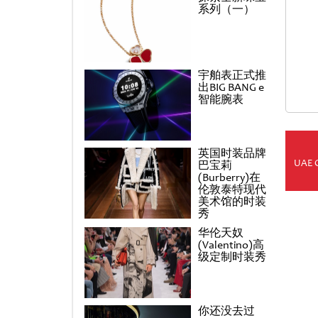
系列（一）
宇舶表正式推
出BIG BANG e
智能腕表
英国时装品牌
UAE 
巴宝莉
(Burberry)在
伦敦泰特现代
美术馆的时装
秀
华伦天奴
(Valentino)高
级定制时装秀
你还没去过