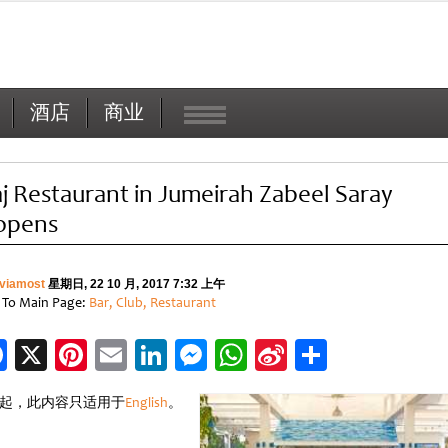
酒店
商业
aj Restaurant in Jumeirah Zabeel Saray
opens
viamost
星期日, 22 10 月, 2017 7:32 上午
 To Main Page:
Bar, Club, Restaurant
Facebook
X
Pinterest
Email
LinkedIn
Messenger
WhatsApp
Sina
分
Weibo
享
起，此内容只适用于
English
。