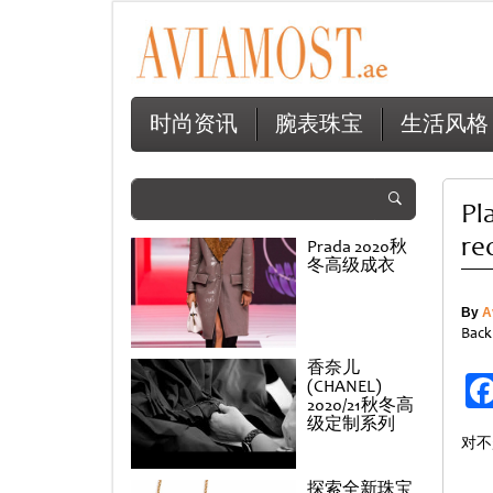
时尚资讯
腕表珠宝
生活风格
Pl
re
Prada 2020秋
冬高级成衣
By
A
Back
香奈儿
(CHANEL)
2020/21秋冬高
级定制系列
对不
探索全新珠宝