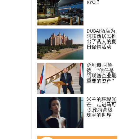
KYO？
DUBAI酒店为
阿联酋居民推
出了诱人的夏
日促销活动
萨利赫·阿鲁
德：“信任是
阿联酋企业最
重要的资产”
米兰的璀璨光
芒：走进马可
·瓦伦特高级
珠宝的世界