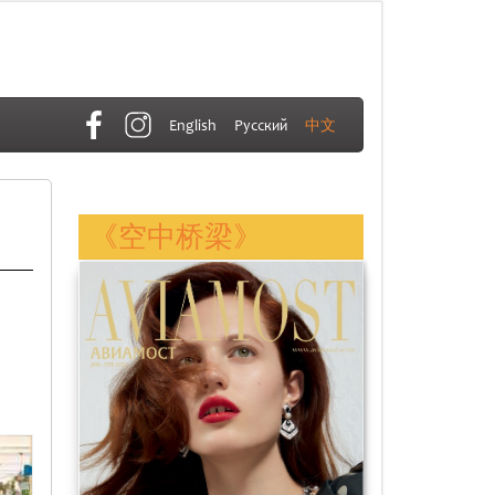
English
Русский
中文
《空中桥梁》