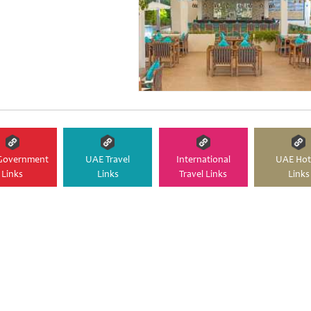
Government
UAE Travel
International
UAE Hot
Links
Links
Travel Links
Links