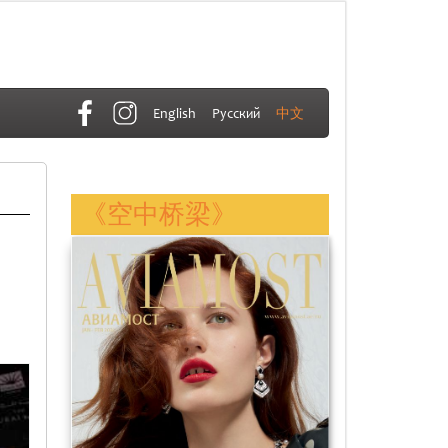
English
Русский
中文
《空中桥梁》