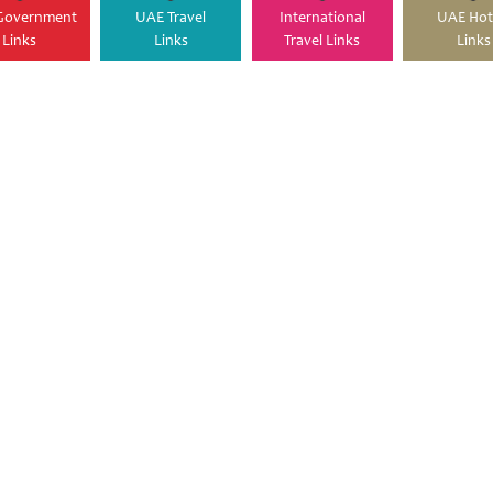
Government
UAE Travel
International
UAE Hot
Links
Links
Travel Links
Links