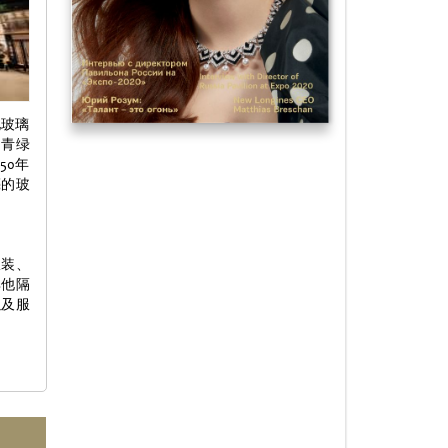
地玻璃
由青绿
50年
亮的玻
服装、
其他隔
以及服