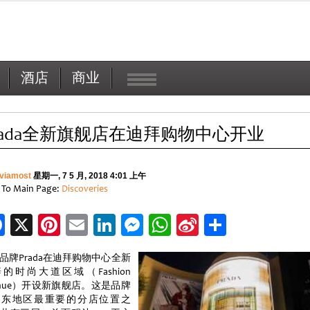
酒店
商业
rada全新旗舰店在迪拜购物中心开业
viamost
星期一, 7 5 月, 2018 4:01 上午
 To Main Page:
Discoveries
Facebook
X
Pinterest
Email
LinkedIn
Messenger
WhatsApp
Sina
分
Weibo
享
品牌Prada在迪拜购物中心全新
的时尚大道区域（Fashion
enue）开设新旗舰店。这是品牌
中东地区最重要的分店位置之