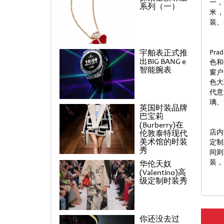
一，
系列（一）
米
装、
宇舶表正式推
Pr
出BIG BANG e
色和
智能腕表
窗户
色大
代意
璃、
英国时装品牌
巴宝莉
(Burberry)在
店内
伦敦泰特现代
美术馆的时装
定制
秀
间则
装，
华伦天奴
(Valentino)高
级定制时装秀
你还没去过