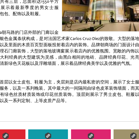
共有三层，总面积达1550平方
，展示着最新季度的男女士服
包包、配饰以及鞋履。
ada朝马路的门店外部的门廊以金
银色金属条状构成，是对法国艺术家Carlos Cruz-Diez的致敬。大型的落
以及里面的木质百页型面板投射着店内的装饰。品牌朝商场的门面设计
理石门廊装饰，大型的落地玻璃窗展示着店内的优雅氛围。宽敞的内饰以
大利经典的大型建筑为灵感，由黑白相间的地砖、品牌经典印花、光
清新绿色天花板以及浮雕墙面，展示着品牌经典美学以及优雅的气氛。
首层以女士皮包、鞋履为主，夹层则是店内最私密的空间，展示了女士
服务，以及一系列晚装。其中最大的一间隔间由绿色皮革装饰墙面，而
有绿色丝质材质装饰或印花丝质装饰。顶层则展示了男士皮包、鞋履
以及一系列定制、上等皮质产品等。