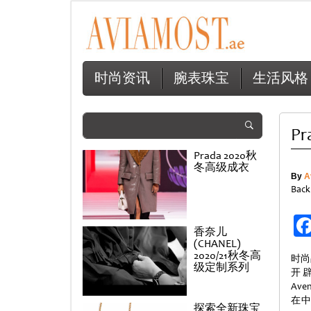
时尚资讯
腕表珠宝
生活风格
P
Prada 2020秋
冬高级成衣
By
A
Back
香奈儿
(CHANEL)
2020/21秋冬高
时尚
级定制系列
开辟
Av
在
探索全新珠宝