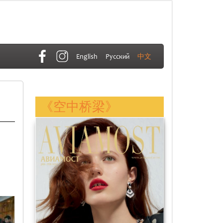
English
Русский
中文
《空中桥梁》