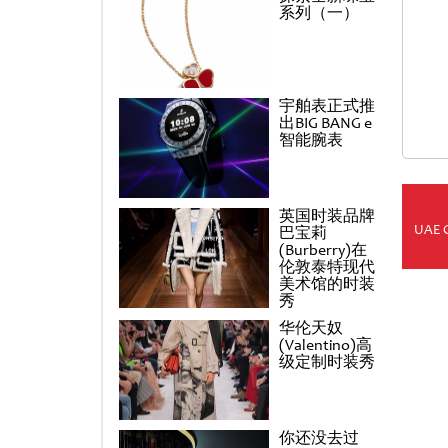
系列（一）
宇舶表正式推
出BIG BANG e
智能腕表
英国时装品牌
UAE 
巴宝莉
(Burberry)在
伦敦泰特现代
美术馆的时装
秀
华伦天奴
(Valentino)高
级定制时装秀
你还没去过