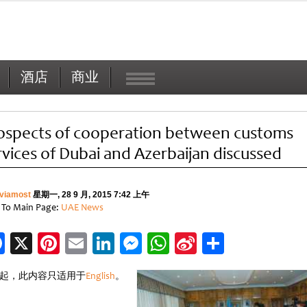
酒店
商业
ospects of cooperation between customs
rvices of Dubai and Azerbaijan discussed
viamost
星期一, 28 9 月, 2015 7:42 上午
 To Main Page:
UAE News
Facebook
X
Pinterest
Email
LinkedIn
Messenger
WhatsApp
Sina
分
Weibo
享
起，此内容只适用于
English
。