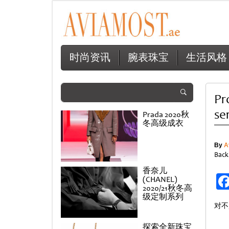
时尚资讯
腕表珠宝
生活风格
Pr
se
Prada 2020秋
冬高级成衣
By
A
Back
香奈儿
(CHANEL)
2020/21秋冬高
级定制系列
对不
探索全新珠宝