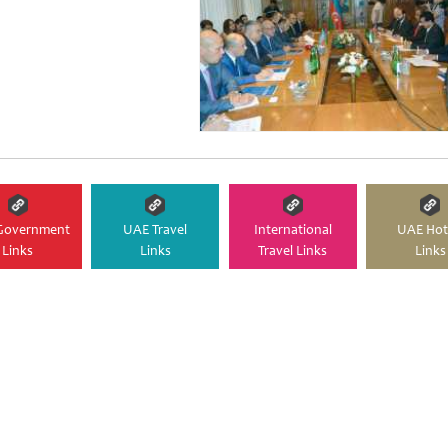
Government
UAE Travel
International
UAE Hot
Links
Links
Travel Links
Links