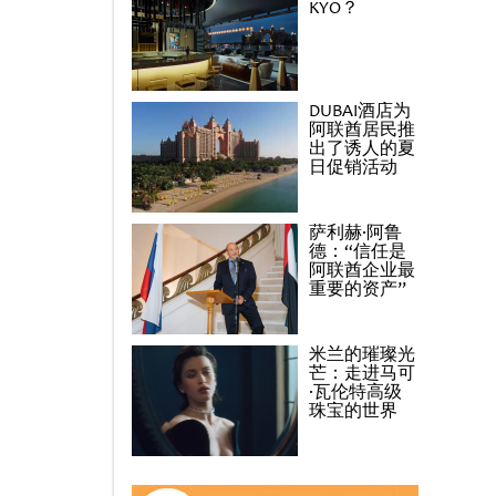
KYO？
DUBAI酒店为
阿联酋居民推
出了诱人的夏
日促销活动
萨利赫·阿鲁
德：“信任是
阿联酋企业最
重要的资产”
米兰的璀璨光
芒：走进马可
·瓦伦特高级
珠宝的世界