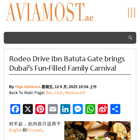
Rodeo Drive Ibn Batuta Gate brings
Dubai’s Fun-Filled Family Carnival
By
Olga Gafurova
星期五, 12 9 月, 2025 10:54 上午
Back To Main Page:
Bar, Club, Restaurant
Facebook
X
Pinterest
Email
LinkedIn
Messenger
WhatsApp
Sina
分
Weibo
享
对不起，此内容只适用于
English
和
Русский
。