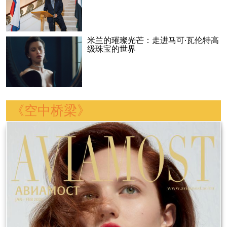
米兰的璀璨光芒：走进马可·瓦伦特高
级珠宝的世界
《空中桥梁》