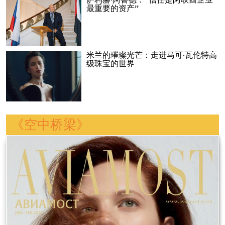
萨利赫·阿鲁德：“信任是阿联酋企业
最重要的资产”
米兰的璀璨光芒：走进马可·瓦伦特高
级珠宝的世界
《空中桥梁》