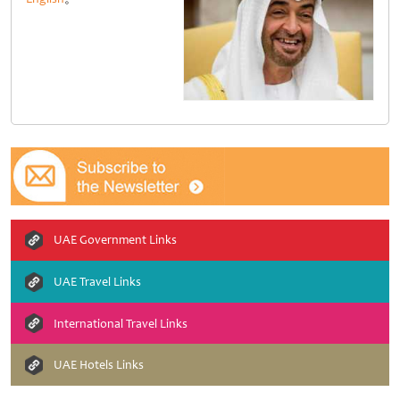
UAE Government Links
UAE Travel Links
International Travel Links
UAE Hotels Links