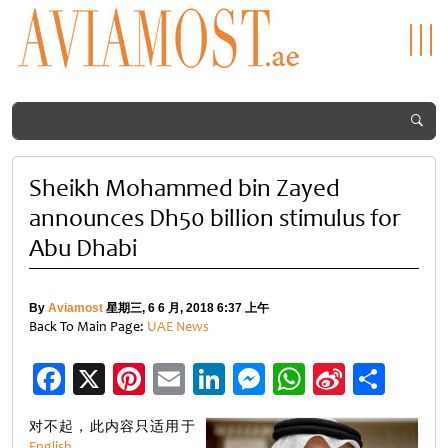
Sheikh Mohammed bin Zayed
announces Dh50 billion stimulus for
Abu Dhabi
By
Aviamost
星期三, 6 6 月, 2018 6:37 上午
Back To Main Page:
UAE News
Facebook
X
Pinterest
Email
LinkedIn
Messenger
WhatsApp
Sina
分
Weibo
享
对不起，此内容只适用于
English
。