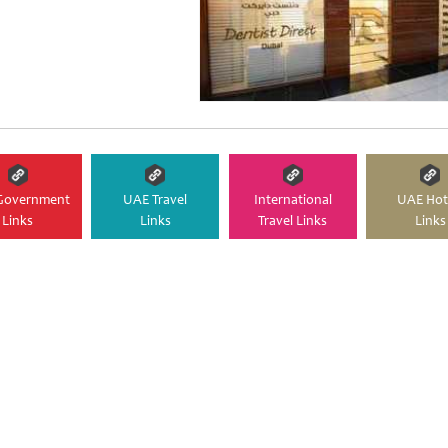
Government
UAE Travel
International
UAE Hot
Links
Links
Travel Links
Links