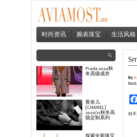
时尚资讯
腕表珠宝
生活风格
Sm
Prada 2020秋
冬高级成衣
By
A
Back
香奈儿
(CHANEL)
2020/21秋冬高
对不
级定制系列
探索全新珠宝