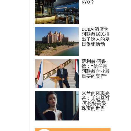
KYO？
DUBAI酒店为
阿联酋居民推
出了诱人的夏
日促销活动
萨利赫·阿鲁
德：“信任是
阿联酋企业最
重要的资产”
米兰的璀璨光
芒：走进马可
·瓦伦特高级
珠宝的世界