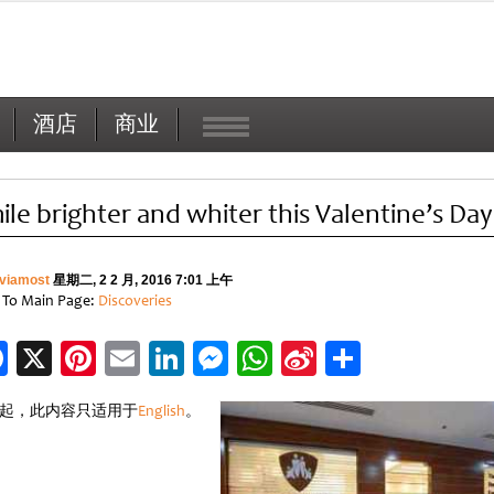
酒店
商业
ile brighter and whiter this Valentine’s Day
viamost
星期二, 2 2 月, 2016 7:01 上午
 To Main Page:
Discoveries
Facebook
X
Pinterest
Email
LinkedIn
Messenger
WhatsApp
Sina
分
Weibo
享
起，此内容只适用于
English
。