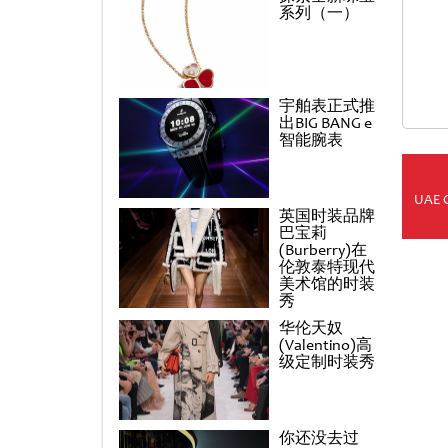
系列（一）
宇舶表正式推
出BIG BANG e
智能腕表
UAE 
英国时装品牌
巴宝莉
(Burberry)在
伦敦泰特现代
美术馆的时装
秀
华伦天奴
(Valentino)高
级定制时装秀
你还没去过