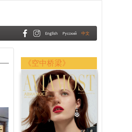
English
Русский
中文
《空中桥梁》