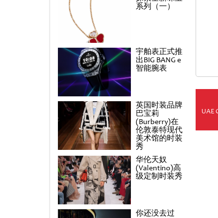
系列（一）
宇舶表正式推
出BIG BANG e
智能腕表
英国时装品牌
UAE 
巴宝莉
(Burberry)在
伦敦泰特现代
美术馆的时装
秀
华伦天奴
(Valentino)高
级定制时装秀
你还没去过