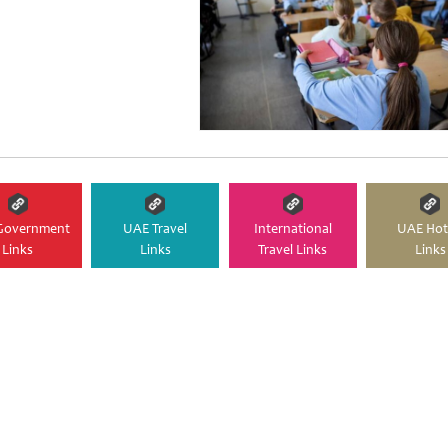
Government
UAE Travel
International
UAE Hot
Links
Links
Travel Links
Links