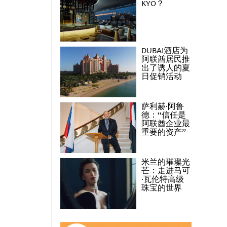
KYO？
DUBAI酒店为
阿联酋居民推
出了诱人的夏
日促销活动
萨利赫·阿鲁
德：“信任是
阿联酋企业最
重要的资产”
米兰的璀璨光
芒：走进马可
·瓦伦特高级
珠宝的世界