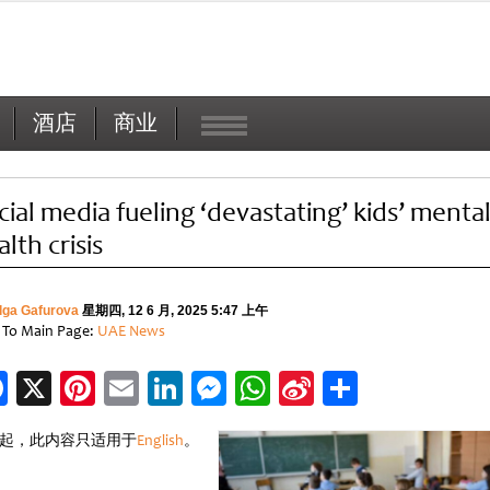
酒店
商业
cial media fueling ‘devastating’ kids’ menta
lth crisis
lga Gafurova
星期四, 12 6 月, 2025 5:47 上午
 To Main Page:
UAE News
Facebook
X
Pinterest
Email
LinkedIn
Messenger
WhatsApp
Sina
分
Weibo
享
起，此内容只适用于
English
。