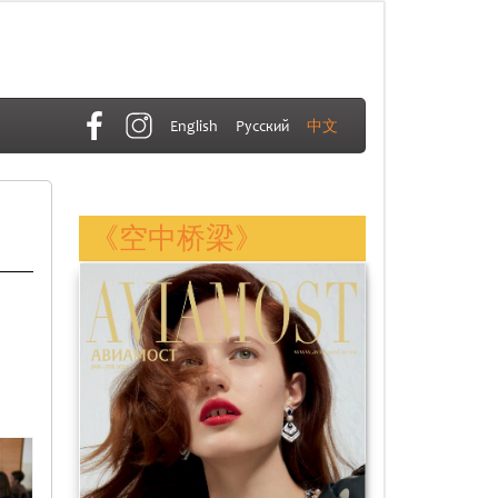
English
Русский
中文
l
《空中桥梁》