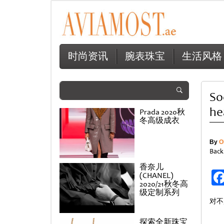
时尚资讯
腕表珠宝
生活风格
So
hea
Prada 2020秋
冬高级成衣
By
O
Back
香奈儿
(CHANEL)
2020/21秋冬高
级定制系列
对不
探索全新珠宝