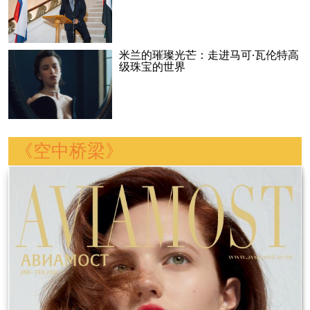
米兰的璀璨光芒：走进马可·瓦伦特高
级珠宝的世界
《空中桥梁》