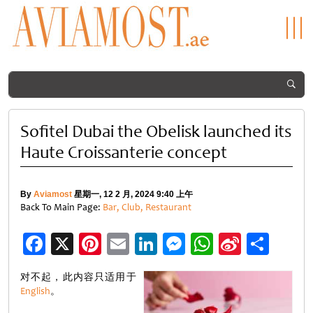
Sofitel Dubai the Obelisk launched its
Haute Croissanterie concept
By
Aviamost
星期一, 12 2 月, 2024 9:40 上午
Back To Main Page:
Bar, Club, Restaurant
Facebook
X
Pinterest
Email
LinkedIn
Messenger
WhatsApp
Sina
分
Weibo
享
对不起，此内容只适用于
English
。