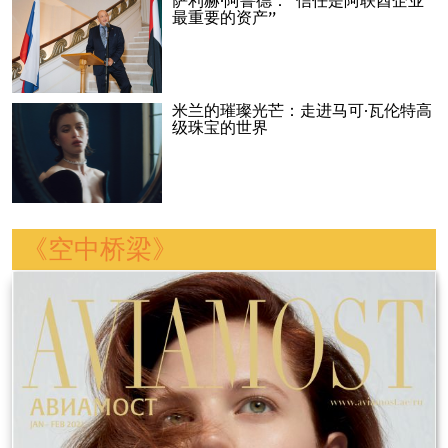
萨利赫·阿鲁德：“信任是阿联酋企业
最重要的资产”
米兰的璀璨光芒：走进马可·瓦伦特高
级珠宝的世界
《空中桥梁》