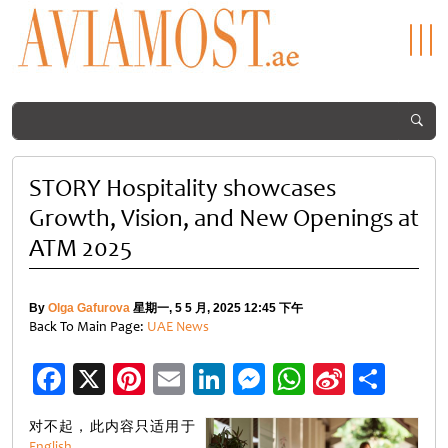
STORY Hospitality showcases
Growth, Vision, and New Openings at
ATM 2025
By
Olga Gafurova
星期一, 5 5 月, 2025 12:45 下午
Back To Main Page:
UAE News
Facebook
X
Pinterest
Email
LinkedIn
Messenger
WhatsApp
Sina
分
Weibo
享
对不起，此内容只适用于
English
。