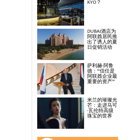
KYO？
DUBAI酒店为
阿联酋居民推
出了诱人的夏
日促销活动
萨利赫·阿鲁
德：“信任是
阿联酋企业最
重要的资产”
米兰的璀璨光
芒：走进马可
·瓦伦特高级
珠宝的世界