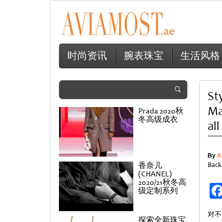
时尚资讯
腕表珠宝
生活风格
St
Ma
Prada 2020秋
冬高级成衣
all
By
A
香奈儿
Back
(CHANEL)
2020/21秋冬高
级定制系列
对不
探索全新珠宝