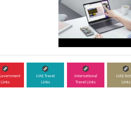
Government
UAE Travel
International
UAE Hot
Links
Links
Travel Links
Links