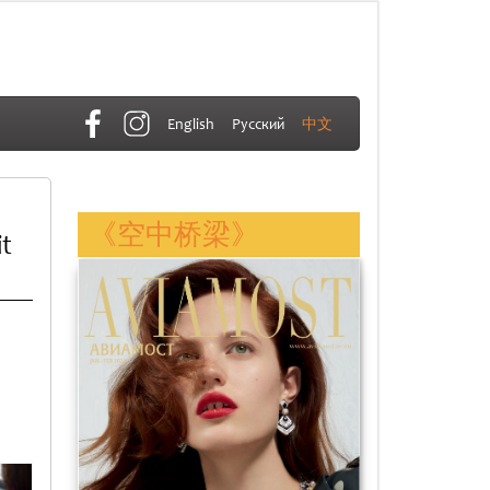
English
Русский
中文
《空中桥梁》
t