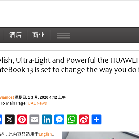
酒店
商业
ylish, Ultra-Light and Powerful the HUAWEI
teBook 13 is set to change the way you do i
viamost
星期日, 1 3 月, 2020 4:42 上午
 To Main Page:
UAE News
Facebook
X
Pinterest
Email
LinkedIn
Messenger
WhatsApp
Sina
分
Weibo
享
起，此内容只适用于
English
。