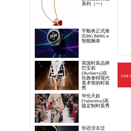
系列（一）
宇舶表正式推
出BIG BANG e
智能腕表
英国时装品牌
巴宝莉
(Burberry)在
UAE 
伦敦泰特现代
美术馆的时装
秀
华伦天奴
(Valentino)高
级定制时装秀
你还没去过