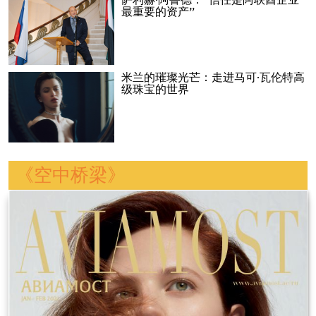
萨利赫·阿鲁德：“信任是阿联酋企业
最重要的资产”
米兰的璀璨光芒：走进马可·瓦伦特高
级珠宝的世界
《空中桥梁》