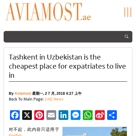
Tashkent in Uzbekistan is the
cheapest place for expatriates to live
in
By
Aviamost
星期一, 2 7 月, 2018 4:27 上午
Back To Main Page:
UAE News
Facebook
X
Pinterest
Email
LinkedIn
Messenger
WhatsApp
Sina
分
Weibo
享
对不起，此内容只适用于
English
。