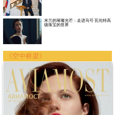
米兰的璀璨光芒：走进马可·瓦伦特高
级珠宝的世界
《空中桥梁》