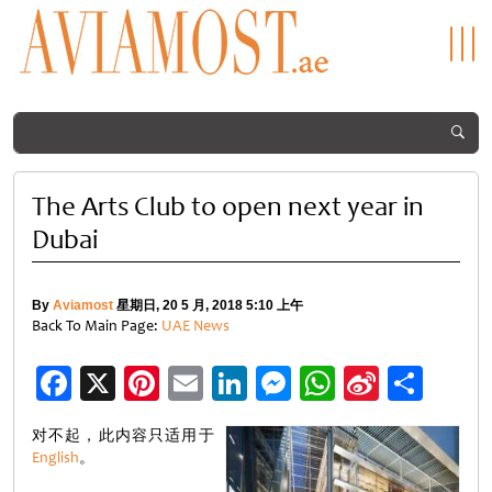
The Arts Club to open next year in
Dubai
By
Aviamost
星期日, 20 5 月, 2018 5:10 上午
Back To Main Page:
UAE News
Facebook
X
Pinterest
Email
LinkedIn
Messenger
WhatsApp
Sina
分
Weibo
享
对不起，此内容只适用于
English
。