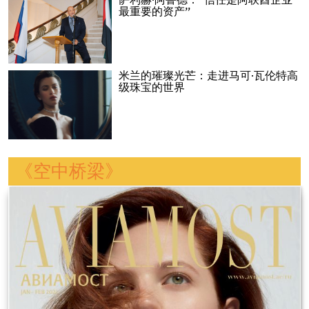
萨利赫·阿鲁德：“信任是阿联酋企业
最重要的资产”
米兰的璀璨光芒：走进马可·瓦伦特高
级珠宝的世界
《空中桥梁》