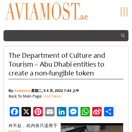
The Department of Culture and
Tourism – Abu Dhabi entities to
create a non-fungible token
By
Aviamost
星期二, 5 4 月, 2022 7:44 上午
Back To Main Page:
UAE News
Facebook
X
Pinterest
Email
LinkedIn
Messenger
WhatsApp
Sina
分
Weibo
享
对不起，此内容只适用于
English
。