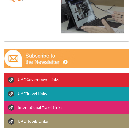
UAE Government Links
UAE Travel Links
International Travel Links
UAE Hotels Links