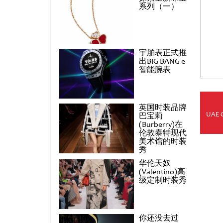
系列（一）
宇舶表正式推
出BIG BANG e
智能腕表
英国时装品牌
UAE 
巴宝莉
(Burberry)在
伦敦泰特现代
美术馆的时装
秀
华伦天奴
(Valentino)高
级定制时装秀
你还没去过