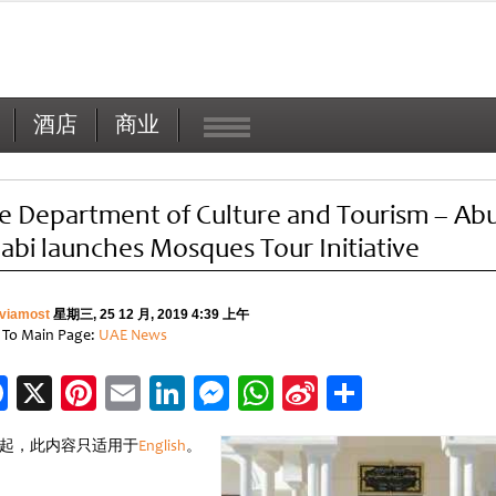
酒店
商业
e Department of Culture and Tourism – Ab
abi launches Mosques Tour Initiative
viamost
星期三, 25 12 月, 2019 4:39 上午
 To Main Page:
UAE News
Facebook
X
Pinterest
Email
LinkedIn
Messenger
WhatsApp
Sina
分
Weibo
享
起，此内容只适用于
English
。