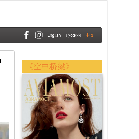
English
Русский
中文
u
《空中桥梁》