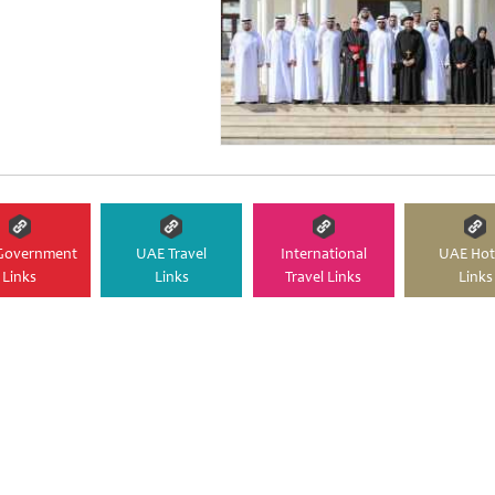
Government
UAE Travel
International
UAE Hot
Links
Links
Travel Links
Links