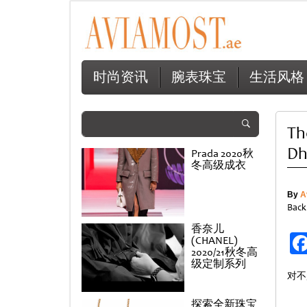
时尚资讯
腕表珠宝
生活风格
Th
Dh
Prada 2020秋
冬高级成衣
By
A
Back
香奈儿
(CHANEL)
2020/21秋冬高
级定制系列
对不
探索全新珠宝