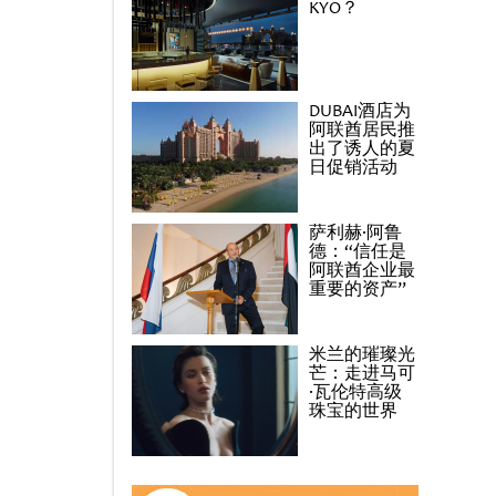
KYO？
DUBAI酒店为
阿联酋居民推
出了诱人的夏
日促销活动
萨利赫·阿鲁
德：“信任是
阿联酋企业最
重要的资产”
米兰的璀璨光
芒：走进马可
·瓦伦特高级
珠宝的世界