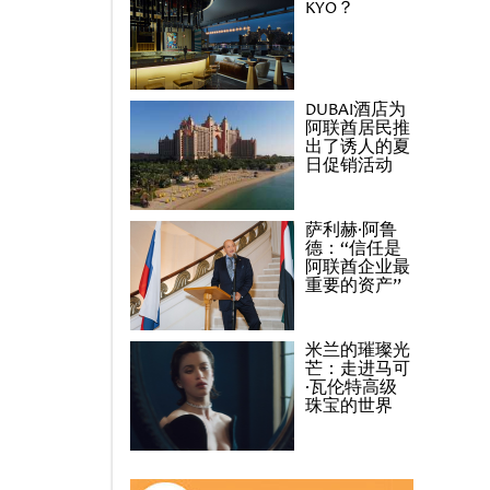
KYO？
DUBAI酒店为
阿联酋居民推
出了诱人的夏
日促销活动
萨利赫·阿鲁
德：“信任是
阿联酋企业最
重要的资产”
米兰的璀璨光
芒：走进马可
·瓦伦特高级
珠宝的世界