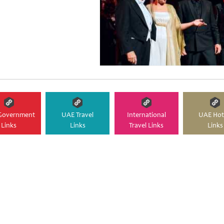
Government
UAE Travel
International
UAE Hot
Links
Links
Travel Links
Links