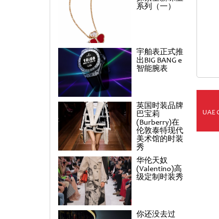
系列（一）
宇舶表正式推
出BIG BANG e
智能腕表
英国时装品牌
UAE 
巴宝莉
(Burberry)在
伦敦泰特现代
美术馆的时装
秀
华伦天奴
(Valentino)高
级定制时装秀
你还没去过