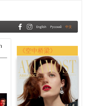
English
Русский
中文
n
《空中桥梁》