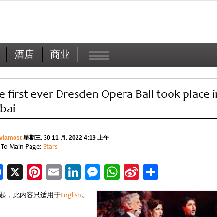
酒店
商业
e first ever Dresden Opera Ball took place i
bai
viamost
星期三, 30 11 月, 2022 4:19 上午
 To Main Page:
Stars
Facebook
X
Pinterest
Email
LinkedIn
Messenger
WhatsApp
Sina
分
Weibo
享
起，此内容只适用于
English
。