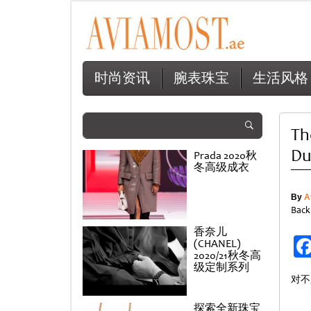
时尚资讯
腕表珠宝
生活风格
Th
Du
Prada 2020秋
冬高级成衣
By
A
Back
香奈儿
(CHANEL)
2020/21秋冬高
级定制系列
对不
探索全新珠宝