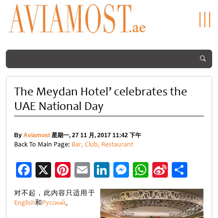
The Meydan Hotel’ celebrates the
UAE National Day
By
Aviamost
星期一, 27 11 月, 2017 11:42 下午
Back To Main Page:
Bar, Club, Restaurant
Facebook
X
Pinterest
Email
LinkedIn
Messenger
WhatsApp
Sina
分
Weibo
享
对不起，此内容只适用于
English
和
Русский
。