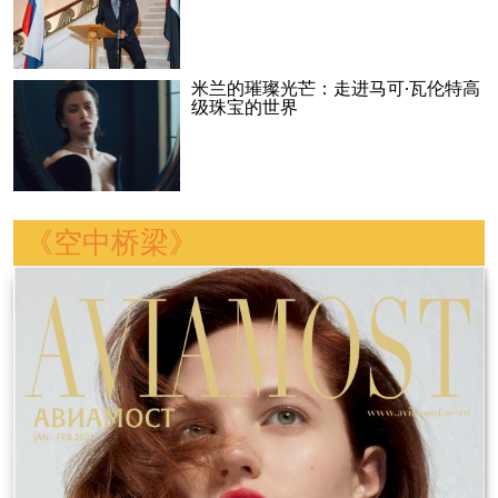
米兰的璀璨光芒：走进马可·瓦伦特高
级珠宝的世界
《空中桥梁》