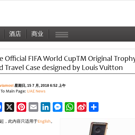
酒店
商业
e Official FIFA World CupTM Original Troph
d Travel Case designed by Louis Vuitton
viamost
星期日, 15 7 月, 2018 6:52 上午
 To Main Page:
UAE News
Facebook
X
Pinterest
Email
LinkedIn
Messenger
WhatsApp
Sina
分
Weibo
享
起，此内容只适用于
English
。