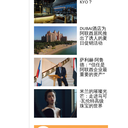
KYO？
DUBAI酒店为
阿联酋居民推
出了诱人的夏
日促销活动
萨利赫·阿鲁
德：“信任是
阿联酋企业最
重要的资产”
米兰的璀璨光
芒：走进马可
·瓦伦特高级
珠宝的世界