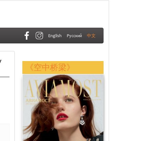
English
Русский
中文
y
《空中桥梁》