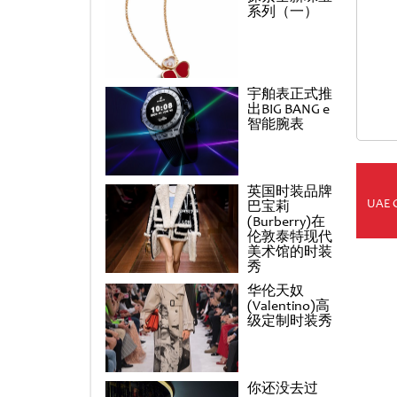
系列（一）
宇舶表正式推
出BIG BANG e
智能腕表
英国时装品牌
UAE 
巴宝莉
(Burberry)在
伦敦泰特现代
美术馆的时装
秀
华伦天奴
(Valentino)高
级定制时装秀
你还没去过