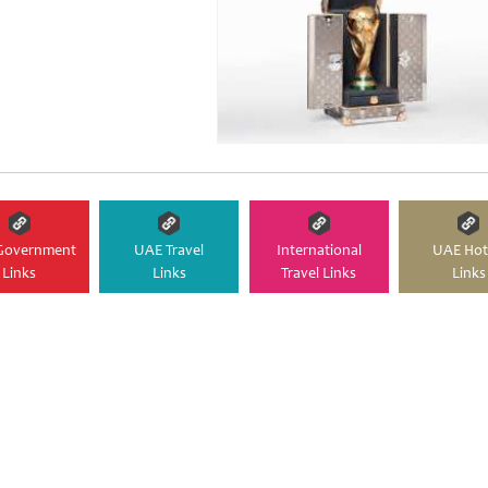
Government
UAE Travel
International
UAE Hot
Links
Links
Travel Links
Links