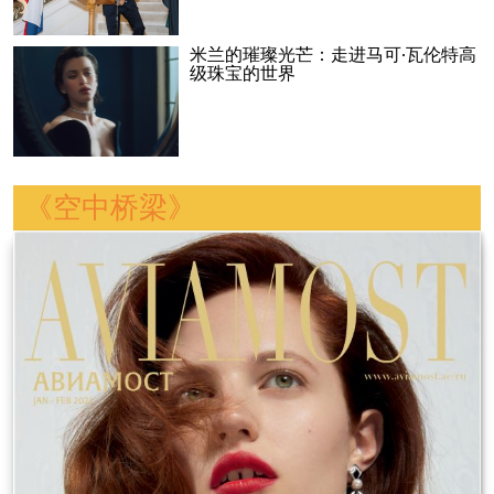
米兰的璀璨光芒：走进马可·瓦伦特高
级珠宝的世界
《空中桥梁》