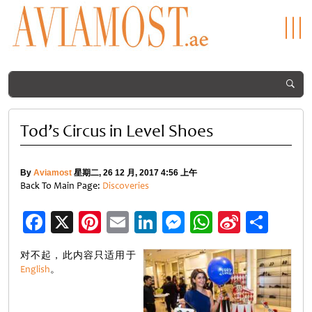
Tod’s Circus in Level Shoes
By
Aviamost
星期二, 26 12 月, 2017 4:56 上午
Back To Main Page:
Discoveries
Facebook
X
Pinterest
Email
LinkedIn
Messenger
WhatsApp
Sina
分
Weibo
享
对不起，此内容只适用于
English
。