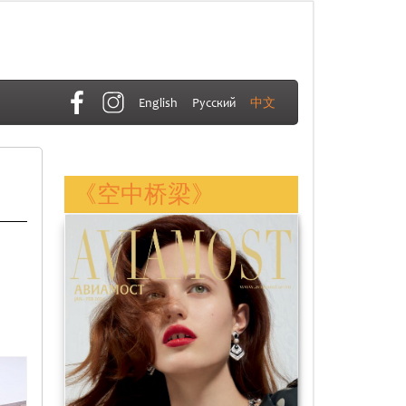
English
Русский
中文
《空中桥梁》