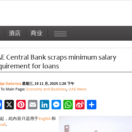
酒店
商业
E Central Bank scraps minimum salary
quirement for loans
lga Gafurova
星期三, 19 11 月, 2025 1:26 下午
 To Main Page:
Economy and Business
,
UAE News
Facebook
X
Pinterest
Email
LinkedIn
Messenger
WhatsApp
Sina
分
Weibo
享
起，此内容只适用于
English
和
кий
。