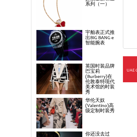
系列（一）
宇舶表正式推
出BIG BANG e
智能腕表
英国时装品牌
UAE 
巴宝莉
(Burberry)在
伦敦泰特现代
美术馆的时装
秀
华伦天奴
(Valentino)高
级定制时装秀
你还没去过