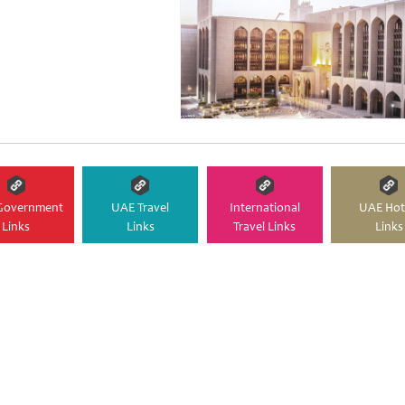
Government
UAE Travel
International
UAE Hot
Links
Links
Travel Links
Links