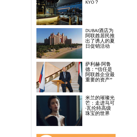
KYO？
DUBAI酒店为
阿联酋居民推
出了诱人的夏
日促销活动
萨利赫·阿鲁
德：“信任是
阿联酋企业最
重要的资产”
米兰的璀璨光
芒：走进马可
·瓦伦特高级
珠宝的世界