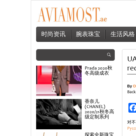
时尚资讯
腕表珠宝
生活风格
UA
re
Prada 2020秋
冬高级成衣
By
O
Back
香奈儿
(CHANEL)
2020/21秋冬高
级定制系列
对不
Русс
探索全新珠宝