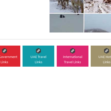
Government
UAE Travel
International
UAE Hot
Links
Links
Travel Links
Links