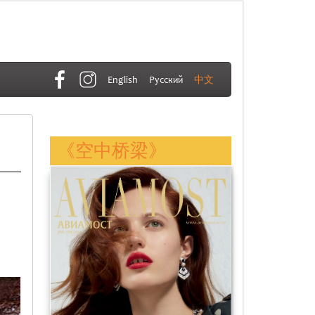
English
Русский
中文
d
《空中桥梁》