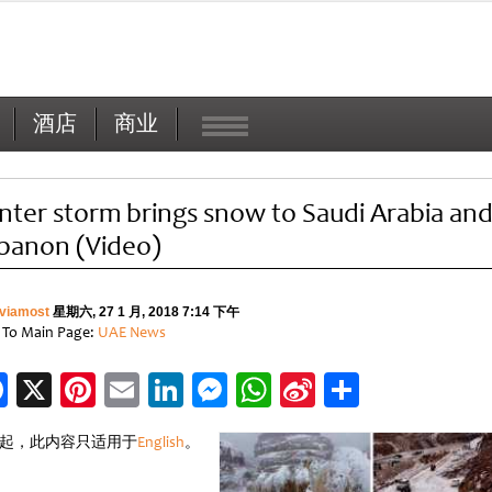
酒店
商业
nter storm brings snow to Saudi Arabia an
banon (Video)
viamost
星期六, 27 1 月, 2018 7:14 下午
 To Main Page:
UAE News
Facebook
X
Pinterest
Email
LinkedIn
Messenger
WhatsApp
Sina
分
Weibo
享
起，此内容只适用于
English
。