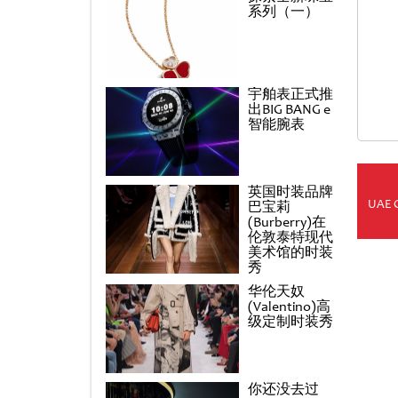
系列（一）
宇舶表正式推
出BIG BANG e
智能腕表
英国时装品牌
UAE 
巴宝莉
(Burberry)在
伦敦泰特现代
美术馆的时装
秀
华伦天奴
(Valentino)高
级定制时装秀
你还没去过