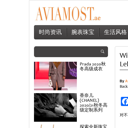
时尚资讯
腕表珠宝
生活风格
Wi
Le
Prada 2020秋
冬高级成衣
By
A
Back
香奈儿
(CHANEL)
2020/21秋冬高
级定制系列
对不
探索全新珠宝