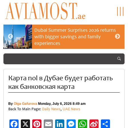
Dubai Summer Surprises 2026 returns
with bigger savings and family
experiences
Карта nol в Дубае будет работать
как банковская карта
By
Olga Gafurova
Monday, July 6, 2026 8:49 am
Back To Main Page:
Daily News
,
UAE News
Facebook
X
Pinterest
Email
LinkedIn
Messenger
WhatsApp
Sina
Shar