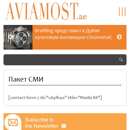
Breitling представил в Дубае
культовую коллекцию Chronomat
Пакет СМИ
[contact-form-7 id="cd4f640" title="Media Kit"]