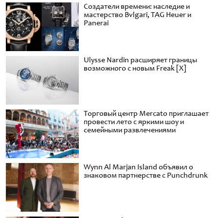
Создатели времени: наследие и
мастерство Bvlgari, TAG Heuer и
Panerai
Ulysse Nardin расширяет границы
возможного с новым Freak [X]
Торговый центр Mercato приглашает
провести лето с яркими шоу и
семейными развлечениями
Wynn Al Marjan Island объявил о
знаковом партнерстве с Punchdrunk