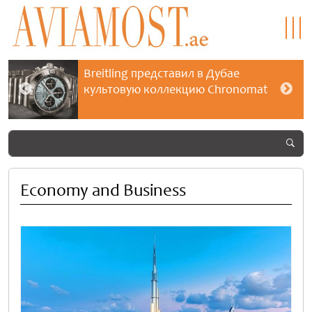
Breitling представил в Дубае
культовую коллекцию Chronomat
Economy and Business