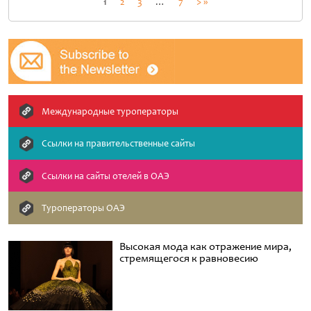
Пагинация
1
2
3
…
7
> »
записей
Международные туроператоры
Ссылки на правительственные сайты
Cсылки на сайты отелей в ОАЭ
Туроператоры ОАЭ
Высокая мода как отражение мира,
стремящегося к равновесию