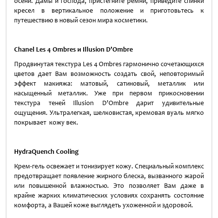
осени. Дамы и господа, пристегните ремни, приведите спинки
кресел в вертикальное положение и приготовьтесь к
путешествию в новый сезон мира косметики.
Chanel Les 4 Ombres
и Illusion D’Ombre
Продвинутая текстура Les 4 Ombres гармонично сочетающихся
цветов дает Вам возможность создать свой, неповторимый
эффект макияжа: матовый, сатиновый, металлик или
насыщенный металлик. Уже при первом прикосновении
текстура теней Illusion D’Ombre дарит удивительные
ощущения. Ультралегкая, шелковистая, кремовая вуаль мягко
покрывает кожу век.
HydraQuench
Cooling
Крем-гель освежает и тонизирует кожу. Специальный комплекс
предотвращает появление жирного блеска, вызванного жарой
или повышенной влажностью. Это позволяет Вам даже в
крайне жарких климатических условиях сохранять состояние
комфорта, а Вашей коже выглядеть ухоженной и здоровой.