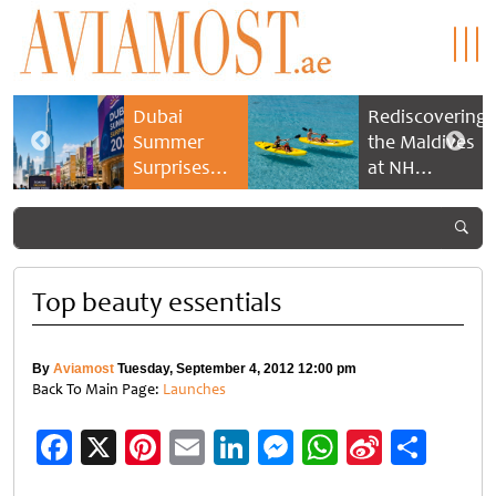
Dubai
Rediscovering
Summer
the Maldives
Surprises
at NH
2026 returns
Collection
with bigger
Maldives
savings and
Reethi Resort
family
experiences
Top beauty essentials
By
Aviamost
Tuesday, September 4, 2012 12:00 pm
Back To Main Page:
Launches
Facebook
X
Pinterest
Email
LinkedIn
Messenger
WhatsApp
Sina
Shar
Weibo