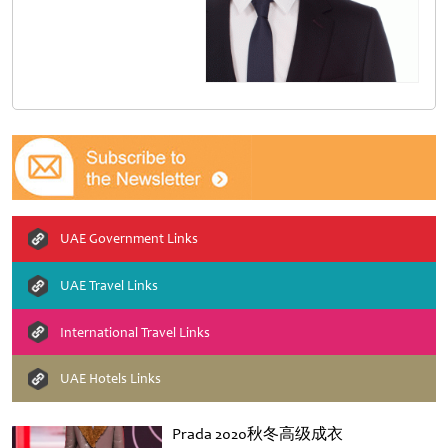
UAE Government Links
UAE Travel Links
International Travel Links
UAE Hotels Links
Prada 2020秋冬高级成衣