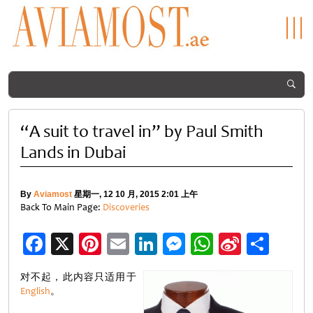
“A suit to travel in” by Paul Smith
Lands in Dubai
By
Aviamost
星期一, 12 10 月, 2015 2:01 上午
Back To Main Page:
Discoveries
Facebook
X
Pinterest
Email
LinkedIn
Messenger
WhatsApp
Sina
分
Weibo
享
对不起，此内容只适用于
English
。