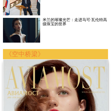
米兰的璀璨光芒：走进马可·瓦伦特高
级珠宝的世界
《空中桥梁》