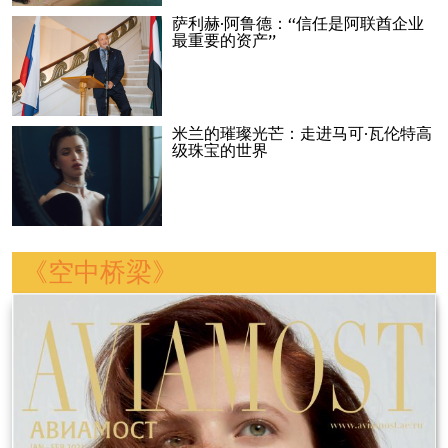
萨利赫·阿鲁德：“信任是阿联酋企业
最重要的资产”
米兰的璀璨光芒：走进马可·瓦伦特高
级珠宝的世界
《空中桥梁》