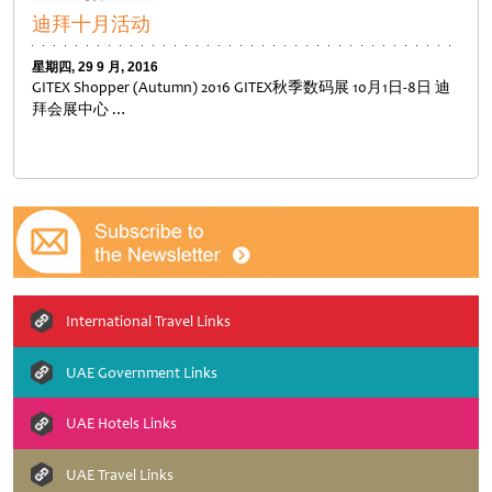
迪拜十月活动
星期四, 29 9 月, 2016
GITEX Shopper (Autumn) 2016 GITEX秋季数码展 10月1日-8日 迪
拜会展中心 …
Untitled
International Travel Links
UAE Government Links
UAE Hotels Links
UAE Travel Links