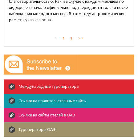
благотворительностью. Как и в случае с каждым месяцем по
хиджре, его начало официально подтверждается только после
наблюдения молодого месяца. В этом году астрономические
расчеты указывают на…
Untitled
Пагинация
1
2
3
> »
записей
Международные туроператоры
Ссылки на правительственные сайты
Cсылки на сайты отелей в ОАЭ
Туроператоры ОАЭ