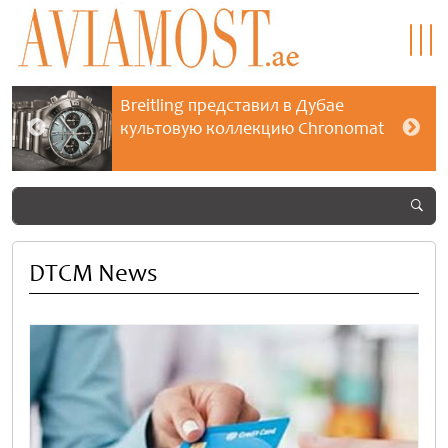
Breitling представил в Дубае
культовую коллекцию Chronomat
DTCM News