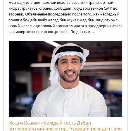
месяца, что станет важной вехой в развитии транспортной
инфраструктуры страны, сообщает государственное СМИ во
вторник. Объявление последовало после того, как наследный
принц Абу-Даби шейх Халед бин Мухаммед бин Заид открыл
новый железнодорожный вокзал эмирата в преддверии начала
пассажирских перевозок 30 июня. По данным…
Untitled
Иссам Казим: «Каждый гость Дубая
потенциальный инвестор, будущий резидент или