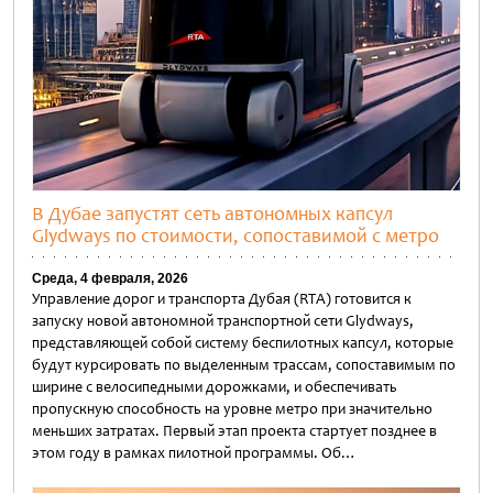
В Дубае запустят сеть автономных капсул
Glydways по стоимости, сопоставимой с метро
Среда, 4 февраля, 2026
Управление дорог и транспорта Дубая (RTA) готовится к
запуску новой автономной транспортной сети Glydways,
представляющей собой систему беспилотных капсул, которые
будут курсировать по выделенным трассам, сопоставимым по
ширине с велосипедными дорожками, и обеспечивать
пропускную способность на уровне метро при значительно
меньших затратах. Первый этап проекта стартует позднее в
этом году в рамках пилотной программы. Об…
Untitled