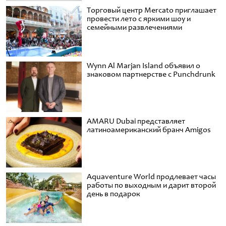
Торговый центр Mercato приглашает
провести лето с яркими шоу и
семейными развлечениями
Wynn Al Marjan Island объявил о
знаковом партнерстве с Punchdrunk
AMARU Dubai представляет
латиноамериканский бранч Amigos
Aquaventure World продлевает часы
работы по выходным и дарит второй
день в подарок