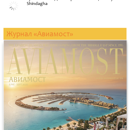
Shindagha
Журнал «Авиамост»