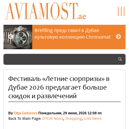
Breitling представил в Дубае
культовую коллекцию Chronomat
Фестиваль «Летние сюрпризы» в
Дубае 2026 предлагает больше
скидок и развлечений
By
Olga Gafurova
Понедельник, 29 июня, 2026 12:08 пп
Back To Main Page:
DTCM News
,
Shopping
,
UAE News