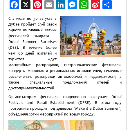
Facebook
X
Pinterest
Email
LinkedIn
Messenger
WhatsApp
Sina
Отп
Weibo
С 2 июля по 30 августа в
Дубае пройдет 29-й сезон
одного из главных летних
фестивалей эмирата –
Dubai Summer Surprises
(DSS). В течение более
чем 60 дней жителей и
туристов ждут
масштабные распродажи, гастрономические фестивали,
концерты мировых и региональных исполнителей, семейные
развлечения, розыгрыши автомобилей и недвижимости, а
также специальные предложения отелей и
достопримечательностей.
Организатором фестиваля традиционно выступает Dubai
Festivals and Retail Establishment (DFRE). В этом году
программа проходит под девизом "Make it a Dubai Summer",
объединяя сотни мероприятий по всему городу.