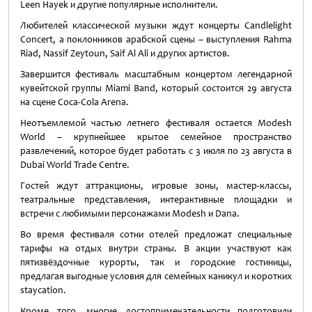
Leen Hayek и другие популярные исполнители.
Любителей классической музыки ждут концерты Candlelight
Concert, а поклонников арабской сцены – выступления Rahma
Riad, Nassif Zeytoun, Saif Al Ali и других артистов.
Завершится фестиваль масштабным концертом легендарной
кувейтской группы Miami Band, который состоится 29 августа
на сцене Coca-Cola Arena.
Неотъемлемой частью летнего фестиваля остается Modesh
World – крупнейшее крытое семейное пространство
развлечений, которое будет работать с 3 июля по 23 августа в
Dubai World Trade Centre.
Гостей ждут аттракционы, игровые зоны, мастер-классы,
театральные представления, интерактивные площадки и
встречи с любимыми персонажами Modesh и Dana.
Во время фестиваля сотни отелей предложат специальные
тарифы на отдых внутри страны. В акции участвуют как
пятизвёздочные курорты, так и городские гостиницы,
предлагая выгодные условия для семейных каникул и коротких
staycation.
Кроме того, многие достопримечательности подготовили