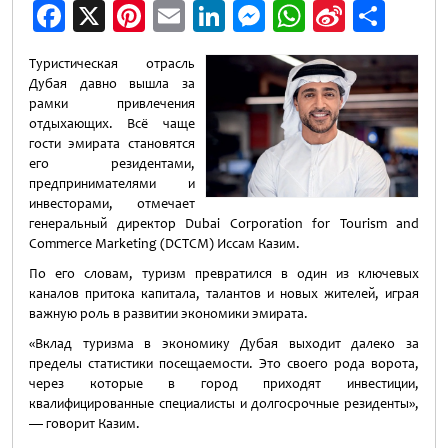
Facebook
X
Pinterest
Email
LinkedIn
Messenger
WhatsApp
Sina
Отп
Weibo
Туристическая отрасль
Дубая давно вышла за
рамки привлечения
отдыхающих. Всё чаще
гости эмирата становятся
его резидентами,
предпринимателями и
инвесторами, отмечает
генеральный директор Dubai Corporation for Tourism and
Commerce Marketing (DCTCM) Иссам Казим.
По его словам, туризм превратился в один из ключевых
каналов притока капитала, талантов и новых жителей, играя
важную роль в развитии экономики эмирата.
«Вклад туризма в экономику Дубая выходит далеко за
пределы статистики посещаемости. Это своего рода ворота,
через которые в город приходят инвестиции,
квалифицированные специалисты и долгосрочные резиденты»,
— говорит Казим.