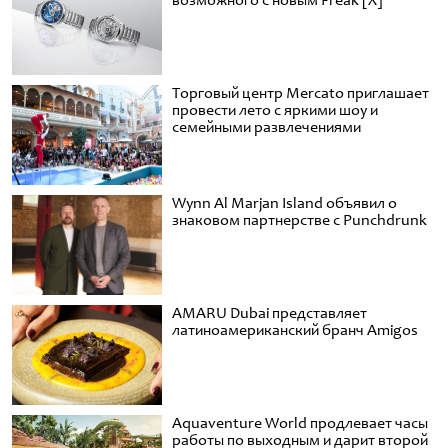
возможного с новым Freak [X]
Торговый центр Mercato приглашает
провести лето с яркими шоу и
семейными развлечениями
Wynn Al Marjan Island объявил о
знаковом партнерстве с Punchdrunk
AMARU Dubai представляет
латиноамериканский бранч Amigos
Aquaventure World продлевает часы
работы по выходным и дарит второй