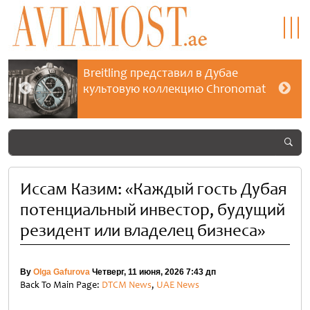
Breitling представил в Дубае
культовую коллекцию Chronomat
Иссам Казим: «Каждый гость Дубая
потенциальный инвестор, будущий
резидент или владелец бизнеса»
By
Olga Gafurova
Четверг, 11 июня, 2026 7:43 дп
Back To Main Page:
DTCM News
,
UAE News