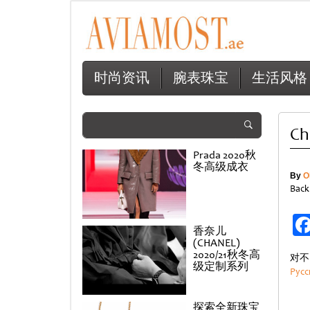
时尚资讯
腕表珠宝
生活风格
Ch
Prada 2020秋
冬高级成衣
By
O
Back
香奈儿
(CHANEL)
2020/21秋冬高
对不
级定制系列
Русс
探索全新珠宝