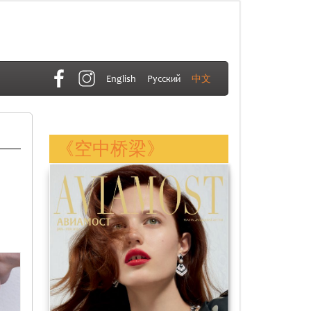
English
Русский
中文
《空中桥梁》