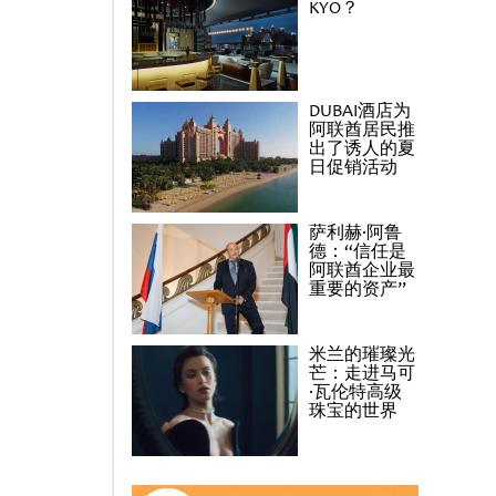
KYO？
DUBAI酒店为
阿联酋居民推
出了诱人的夏
日促销活动
萨利赫·阿鲁
德：“信任是
阿联酋企业最
重要的资产”
米兰的璀璨光
芒：走进马可
·瓦伦特高级
珠宝的世界