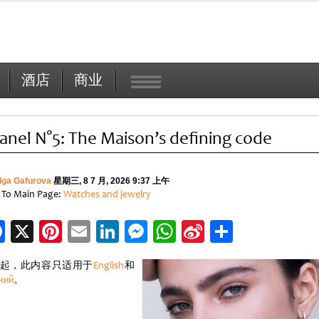
酒店
商业
anel N°5: The Maison’s defining code
lga Gafurova
星期三, 8 7 月, 2026 9:37 上午
 To Main Page:
Watches and jewelry
Facebook
X
Pinterest
Email
LinkedIn
Messenger
WhatsApp
Sina
分
Weibo
享
起，此内容只适用于
English
和
кий
。