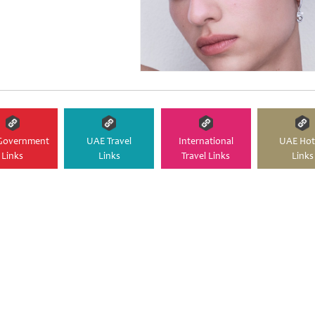
Government
UAE Travel
International
UAE Hot
Links
Links
Travel Links
Links