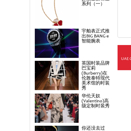
系列（一）
宇舶表正式推
出BIG BANG e
智能腕表
UAE 
英国时装品牌
巴宝莉
(Burberry)在
伦敦泰特现代
美术馆的时装
秀
华伦天奴
(Valentino)高
级定制时装秀
你还没去过