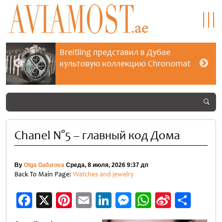
Breitling представил в Дубае
культовую коллекцию Chronomat
Chanel N°5 – главный код Дома
By
Olga Gafurova
Среда, 8 июля, 2026 9:37 дп
Back To Main Page:
Watches and jewelry
Facebook
X
Pinterest
Email
LinkedIn
Messenger
WhatsApp
Sina
Отп
Weibo