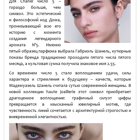
Для Chanel число 5 –
гораздо больше, чем
символ. Это эстетический
и философский код Дома,
пронизывающий всю его
историю с момента
создания легендарного
аромата N°5. Именно
пятый образец парфюма выбрала Габриэль Шанель, кутюрные
показы бренда традиционно проходили пятого числа пятого
месяца, а культовая сумка получила знаковое имя 2.55.
Со временем число 5 стало воплощением удачи, силы
характера и стремления к будущему – качеств, которые
Мадемуазель Шанель считала сутью современной женщины. В
новой коллекции haute joaillerie этот символ приобретает
драгоценное воплощение: графичный силуэт цифры
превращается в изысканный ювелирный мотив, где
чувственность линий сочетается с архитектурной строгостью и
вневременной элегантностью.