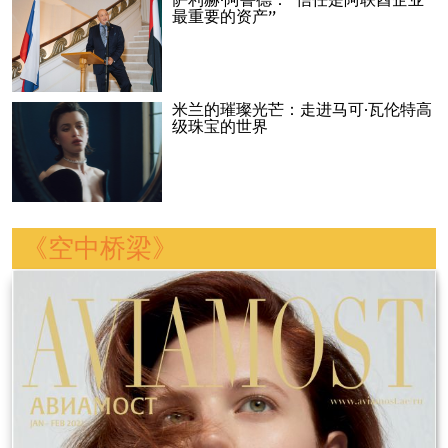
萨利赫·阿鲁德：“信任是阿联酋企业
最重要的资产”
米兰的璀璨光芒：走进马可·瓦伦特高
级珠宝的世界
《空中桥梁》