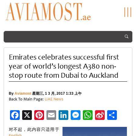
Emirates celebrates successful first
year of world’s longest A380 non-
stop route from Dubai to Auckland
By
Aviamost
星期三, 1 3 月, 2017 1:33 上午
Back To Main Page:
UAE News
Facebook
X
Pinterest
Email
LinkedIn
Messenger
WhatsApp
Sina
分
Weibo
享
对不起，此内容只适用于
English
。