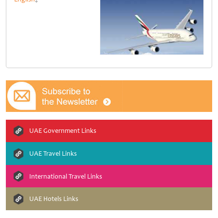
UAE Government Links
UAE Travel Links
International Travel Links
UAE Hotels Links