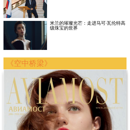
米兰的璀璨光芒：走进马可·瓦伦特高
级珠宝的世界
《空中桥梁》