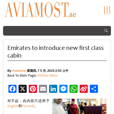
Emirates to introduce new first class
cabin
By
Aviamost
星期四, 7 5 月, 2015 2:03 上午
Back To Main Page:
Airlines News
Facebook
X
Pinterest
Email
LinkedIn
Messenger
WhatsApp
Sina
分
Weibo
享
对不起，此内容只适用于
English
和
Русский
。