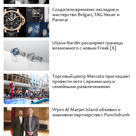
Создатели времени: наследие и
мастерство Bvlgari, TAG Heuer и
Panerai
Ulysse Nardin расширяет границы
возможного с новым Freak [X]
Торговый центр Mercato приглашает
провести лето с яркими шоу и
семейными развлечениями
Wynn Al Marjan Island объявил о
знаковом партнерстве с Punchdrunk