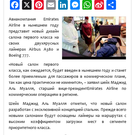
Facebook
X
Pinterest
Email
LinkedIn
Messenger
WhatsApp
Sina
Отп
Weibo
Авиакомпания Emirates
Airline в нынешнем году
представит новый дизайн
салона первого класса на
своих двухярусных
лайнерах Airbus A380 и
Boeing 777.
«Новый салон первого
класса, как ожидается, будет введен в нынешнем году и станет
более приемлемым для пассажиров в коммерческом плане,
так как цена практически не изменится», – заявил шейх Маджид
Аль Муалля, старший вице-президентEmirates Airline по
коммерческим операциям в регионе.
Шейх Маджид Аль Муалля отметил, что новый салон
разработан с эксклюзивной концепцией спальни. Прежде всего
новыми салонами будут оснащены лайнеры на маршрутах с
высоким коэффициентом загрузки мест в сегменте
приоритетного класса.