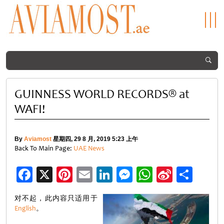
GUINNESS WORLD RECORDS® at
WAFI!
By
Aviamost
星期四, 29 8 月, 2019 5:23 上午
Back To Main Page:
UAE News
Facebook
X
Pinterest
Email
LinkedIn
Messenger
WhatsApp
Sina
分
Weibo
享
对不起，此内容只适用于
English
。