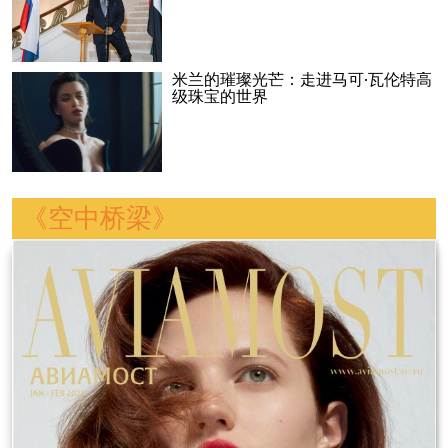
米兰的璀璨光芒：走进马可·瓦伦特高
级珠宝的世界
《空中桥梁》