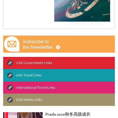
UAE Government Links
UAE Travel Links
International Travel Links
UAE Hotels Links
Prada 2020秋冬高级成衣