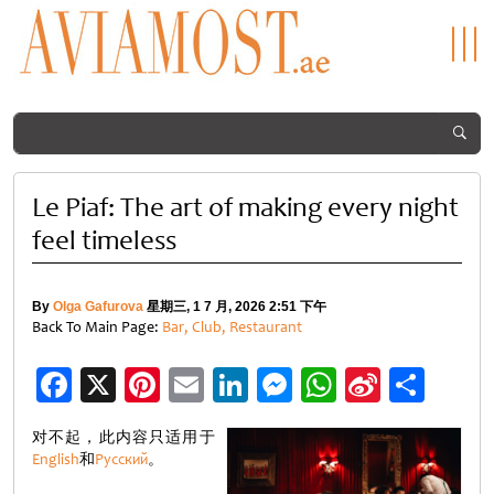
Le Piaf: The art of making every night
feel timeless
By
Olga Gafurova
星期三, 1 7 月, 2026 2:51 下午
Back To Main Page:
Bar, Club, Restaurant
Facebook
X
Pinterest
Email
LinkedIn
Messenger
WhatsApp
Sina
分
Weibo
享
对不起，此内容只适用于
English
和
Русский
。