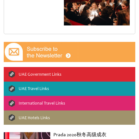
UAE Government Links
UAE Travel Links
International Travel Links
UAE Hotels Links
Prada 2020秋冬高级成衣