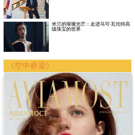
米兰的璀璨光芒：走进马可·瓦伦特高
级珠宝的世界
《空中桥梁》