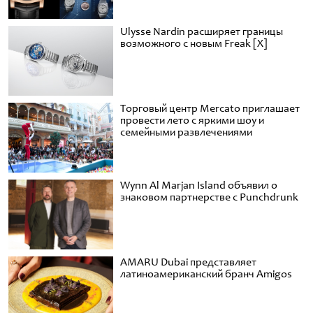
Ulysse Nardin расширяет границы
возможного с новым Freak [X]
Торговый центр Mercato приглашает
провести лето с яркими шоу и
семейными развлечениями
Wynn Al Marjan Island объявил о
знаковом партнерстве с Punchdrunk
AMARU Dubai представляет
латиноамериканский бранч Amigos