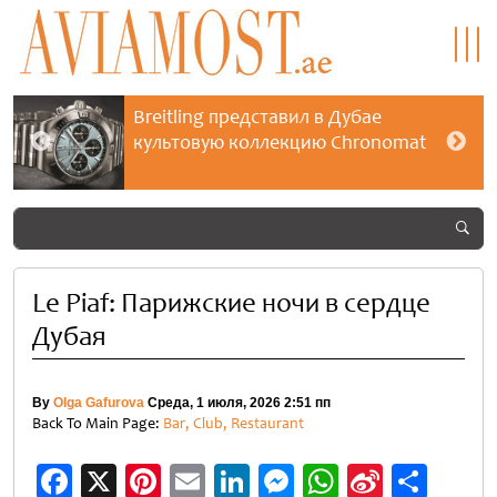
Breitling представил в Дубае
культовую коллекцию Chronomat
Le Piaf: Парижские ночи в сердце
Дубая
By
Olga Gafurova
Среда, 1 июля, 2026 2:51 пп
Back To Main Page:
Bar, Club, Restaurant
Facebook
X
Pinterest
Email
LinkedIn
Messenger
WhatsApp
Sina
Отп