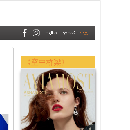
English
Русский
中文
《空中桥梁》