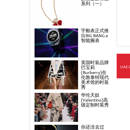
系列（一）
宇舶表正式推
出BIG BANG e
智能腕表
英国时装品牌
UAE 
巴宝莉
(Burberry)在
伦敦泰特现代
美术馆的时装
秀
华伦天奴
(Valentino)高
级定制时装秀
你还没去过