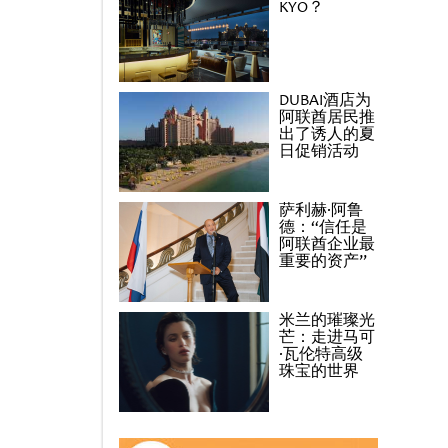
KYO？
DUBAI酒店为
阿联酋居民推
出了诱人的夏
日促销活动
萨利赫·阿鲁
德：“信任是
阿联酋企业最
重要的资产”
米兰的璀璨光
芒：走进马可
·瓦伦特高级
珠宝的世界