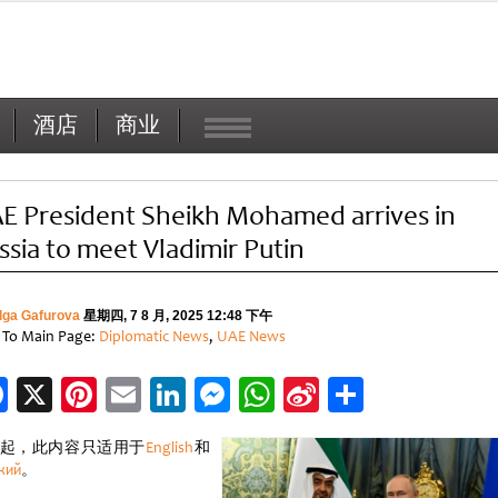
酒店
商业
E President Sheikh Mohamed arrives in
ssia to meet Vladimir Putin
lga Gafurova
星期四, 7 8 月, 2025 12:48 下午
 To Main Page:
Diplomatic News
,
UAE News
Facebook
X
Pinterest
Email
LinkedIn
Messenger
WhatsApp
Sina
分
Weibo
享
起，此内容只适用于
English
和
кий
。