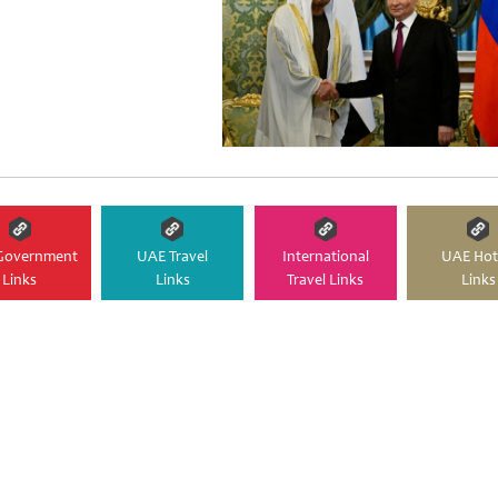
Government
UAE Travel
International
UAE Hot
Links
Links
Travel Links
Links