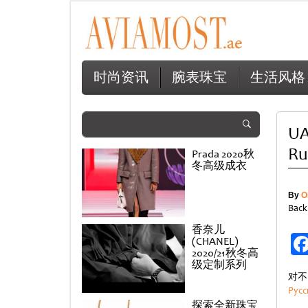
时尚资讯
腕表珠宝
生活风格
UA
Ru
Prada 2020秋
冬高级成衣
By
O
Back
香奈儿
(CHANEL)
2020/21秋冬高
级定制系列
对不
Русс
探索全新珠宝